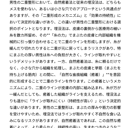
男性の二重整形において、自然癒着法と従来の埋没法は、どちらも
メスを使わない、あるいは小さな穴でのアプローチという共通点が
ありますが、その「二重形成のメカニズム」と「効果の持続性」に
おいて決定的な違いがあり、この違いが男性の二重整形における選
択のポイントとなります。埋没法は、皮膚の裏側から医療用の細い
糸を数カ所留め、その**「糸の力」でまぶたの皮膚と内部組織を機
械的に引っ張り合わせることで二重のラインを形成しますが、糸が
緩んだり切れたりすると二重が元に戻ってしまうリスクがあり、特
にまぶたの厚い男性は糸への負担が大きく、ラインが取れやすいと
いうデメリットがあります。一方、自然癒着法は、糸に頼るだけで
なく、小さな穴から組織を処理し、まぶたの皮膚と挙筋（まぶたを
持ち上げる筋肉）との間に、「自然な瘢痕組織（癒着）」**を意図
的に形成することで二重のラインを作ります。この癒着というメカ
ニズムにより、二重のラインが皮膚の内部に組み込まれ、糸が万が
一緩んだとしても、癒着した組織がラインを支えるため、埋没法よ
りも遥かに「ラインが取れにくい（持続性が高い）」という決定的
な違いがあります。男性の二重整形は、まぶたの厚みや筋力の影響
を受けやすいため、埋没法ではラインが取れやすく不自然な食い込
みになるリスクがありますが、自然癒着法であれば、この自然な癒
着によって、より柔らかく、持続性の高い、生まれつきのような二