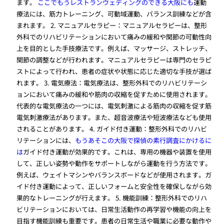
ます。
ここでもうレストランウェディングのできる大阪にも
運動
療法には、筋力トレーニング、可動域運動、バランス訓練などが含
まれます。 2. マニュアルセラピー：マニュアルセラピーは、整形
外科でのリハビリテーションにおいて痛みの緩和や関節の可動性向
上を目的とした手技療法です。例えば、マッサージ、ストレッチ、
関節の調整などが行われます。マニュアルセラピーは専門のセラピ
ストによって行われ、患者の症状や状態に応じた適切な手技が選ば
れます。 3. 電気療法：電気療法は、整形外科でのリハビリテーシ
ョンにおいて痛みの緩和や筋肉の収縮を促すために使用されます。
代表的な電気療法の一つには、電気刺激による筋肉の収縮を促す筋
電気刺激療法があります。また、超音波療法や短波療法なども使用
されることがあります。 4. ガイド付き運動：整形外科でのリハビ
リテーションには、
もうあそこの大阪で探偵の素行調査にかけるに
は
ガイド付き運動が効果的です。これは、専用の機器や装置を使用
して、正しい姿勢や動作をサポートしながら運動を行う方法です。
例えば、ウェイトマシンやバランスボードなどが使用されます。ガ
イド付き運動によって、正しいフォームと安全性を確保しながら効
果的なトレーニングが行えます。 5. 機能訓練：整形外科でのリハ
ビリテーションにおいては、日常生活動作の再学習や機能の向上を
目指す機能訓練も重要です。患者の日常生活や職業に必要な動作や