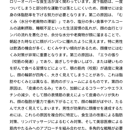
ロリーオーバーな食生活が深く関わっています。皮下脂肪は、一度
ついてしまうと部分的な運動では落としにくいため、顔痩せには全
身の体脂肪率を下げる努力が必要となります。第二の原因は、「む
くみ（水分や老廃物の滞留）」であり、塩分の多い食事やアルコー
ルの過剰摂取、睡眠不足といった生活習慣の乱れが、顔の血行とリ
ンパの流れを悪化させ、余分な水分や老廃物が顔に溜まることで、
朝起きた時などに顔がパンパンに腫れたように見えます。特に男性
は飲酒の機会が多く、むくみやすい傾向があるため、顔痩せにはむ
くみ対策が非常に重要となります。第三の原因は、「エラの張り
（咬筋の発達）」であり、歯ぎしりや食いしばり、または硬いもの
を好んで食べる習慣などによって、顎の筋肉（咬筋）が過度に発達
し、顔の輪郭が四角く、大きく見えてしまうことがあり、これは脂
肪やむくみとは異なる、筋肉のボリュームによるものです。第四の
原因は、「皮膚のたるみ」であり、加齢によるコラーゲンやエラス
チンの減少、そして顔の表情筋の衰えによって皮膚のハリが失わ
れ、顔の脂肪が重力で垂れ下がることで、顔の輪郭がぼやけ、たる
んで大きく見えてしまいます。男性が効果的に顔痩せを達成するた
めには、これらの原因を複合的に特定し、食生活の改善による脂肪
対策、リンパマッサージによるむくみ対策、そして美容医療による
筋肉やたるみへのアプローチを組み合わせた、多角的な戦略が必要