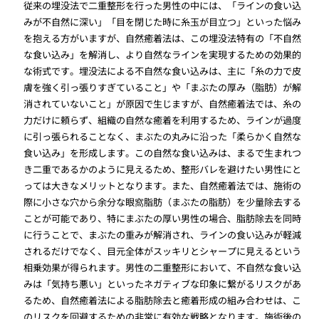
従来の埋没法で二重整形を行った男性の中には、「ラインの食い込
みが不自然に深い」「目を閉じた時に糸玉が目立つ」といった悩み
を抱える方がいますが、自然癒着法は、この埋没法特有の「不自然
な食い込み」を解消し、より自然なラインを実現するための効果的
な術式です。埋没法による不自然な食い込みは、主に「糸の力で皮
膚を強く引っ張りすぎていること」や「まぶたの厚み（脂肪）が解
消されていないこと」が原因で生じますが、自然癒着法では、糸の
力だけに頼らず、組織の自然な癒着を利用するため、ラインが過度
に引っ張られることなく、まぶたの丸みに沿った「柔らかく自然な
食い込み」を形成します。この自然な食い込みは、まるで生まれつ
き二重であるかのように見えるため、整形バレを避けたい男性にと
っては大きなメリットとなります。また、自然癒着法では、施術の
際に小さな穴から余分な眼窩脂肪（まぶたの脂肪）を少量除去する
ことが可能であり、特にまぶたの厚い男性の場合、脂肪除去を同時
に行うことで、まぶたの重みが解消され、ラインの食い込みが軽減
されるだけでなく、目元全体がスッキリとシャープに見えるという
相乗効果が得られます。男性の二重整形において、不自然な食い込
みは「気持ち悪い」といったネガティブな印象に繋がるリスクがあ
るため、自然癒着法による脂肪除去と癒着形成の組み合わせは、こ
のリスクを回避するための非常に有効な戦略となります。施術後の